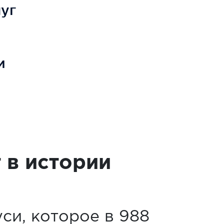
уг
и
 в истории
си, которое в 988