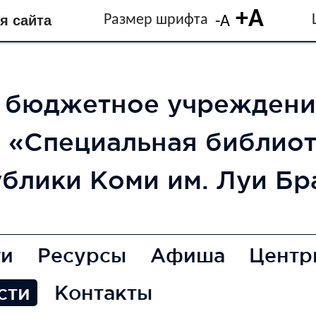
+A
Размер шрифта
я сайта
-A
е бюджетное учреждени
 «Специальная библио
ублики Коми им. Луи Бр
ги
Ресурсы
Афиша
Центр
сти
Контакты