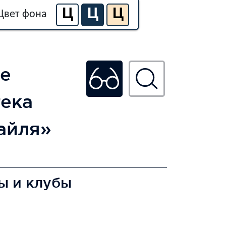
Ц
Ц
Ц
Цвет фона
е
тека
айля»
ы и клубы