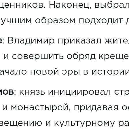
щенников. Наконец, выбрал
лучшим образом подходит д
е
: Владимир приказал жит
 и совершить обряд креще
чало новой эры в истории
мов
: князь инициировал ст
 и монастырей, придавая о
вещению и культурному ра