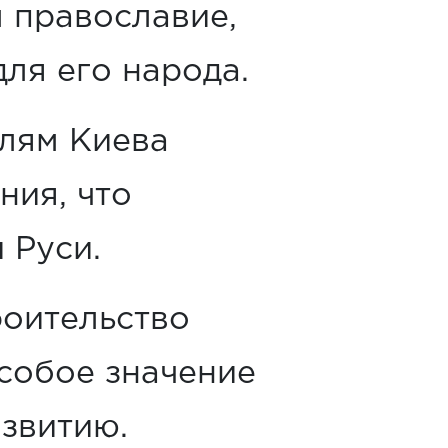
 православие,
ля его народа.
елям Киева
ния, что
 Руси.
роительство
собое значение
звитию.