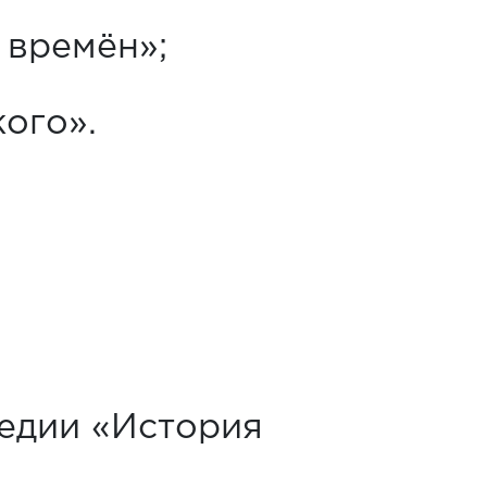
 времён»;
ого».
едии «История