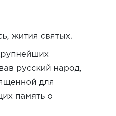
ь, жития святых.
 крупнейших
ав русский народ,
вященной для
их память о