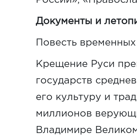
России», «Правосла
Документы и летопи
Повесть временных 
Крещение Руси пре
государств средне
его культуру и тра
миллионов верующи
Владимире Великом 