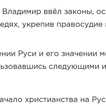
: Владимир ввёл законы, о
ведях, укрепив правосудие
ии Руси и его значении м
льзовавшись следующими и
ачало христианства на Рус