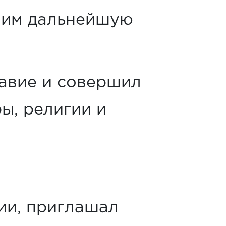
шим дальнейшую
авие и совершил
ы, религии и
гии, приглашал