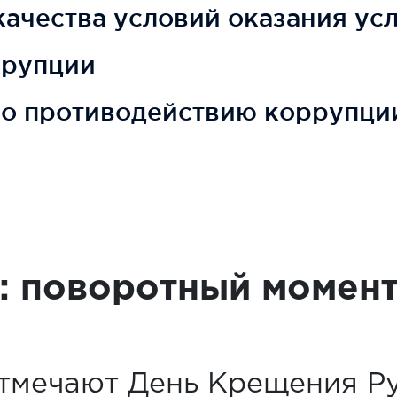
ачества условий оказания усл
ррупции
по противодействию коррупци
: поворотный момент
тмечают День Крещения Ру