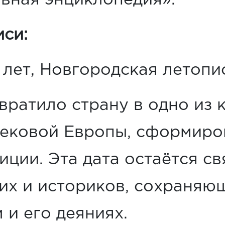
вная энциклопедия».
си:
лет, Новгородская летопис
вратило страну в одно из
вековой Европы, сформиров
диции. Эта дата остаётся с
х и историков, сохраняющ
и его деяниях.