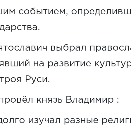
шим событием, определив
дарства.
ятославич выбрал правосл
явший на развитие культур
троя Руси.
провёл князь Владимир :
 долго изучал разные рели