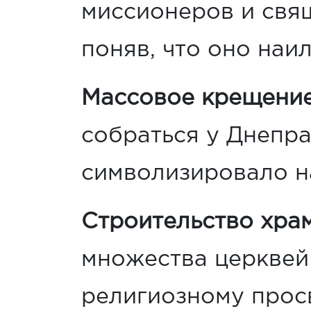
миссионеров и свя
поняв, что оно наи
Массовое крещени
собраться у Днепра
символизировало на
Строительство хра
множества церквей
религиозному прос