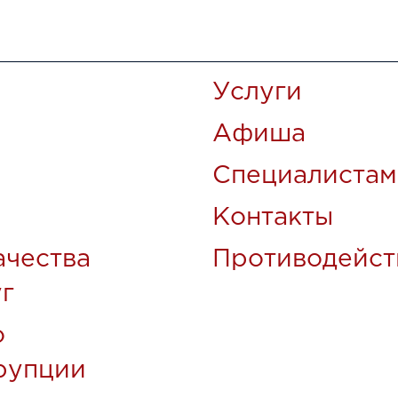
Услуги
Афиша
Специалистам
Контакты
ачества
Противодейст
уг
о
рупции